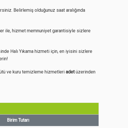
irsiniz. Belirlemiş olduğunuz saat aralığında
er ile, hizmet memnuniyet garantisiyle sizlere
de Halı Yıkama hizmeti için, en iyisini sizlere
erin!
ütü ve kuru temizleme hizmetleri
adet
üzerinden
Birim Tutarı