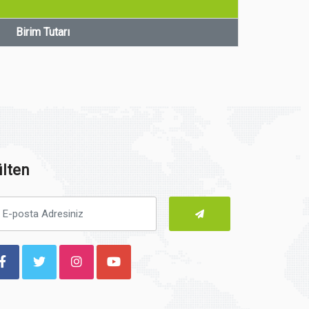
Birim Tutarı
lten