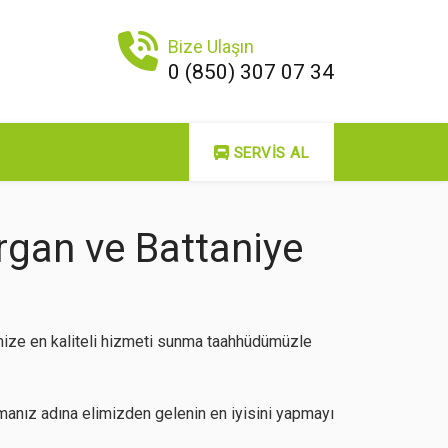
Bize Ulaşın
0 (850) 307 07 34
SERVIS AL
rgan ve Battaniye
imize en kaliteli hizmeti sunma taahhüdümüzle
anız adına elimizden gelenin en iyisini yapmayı