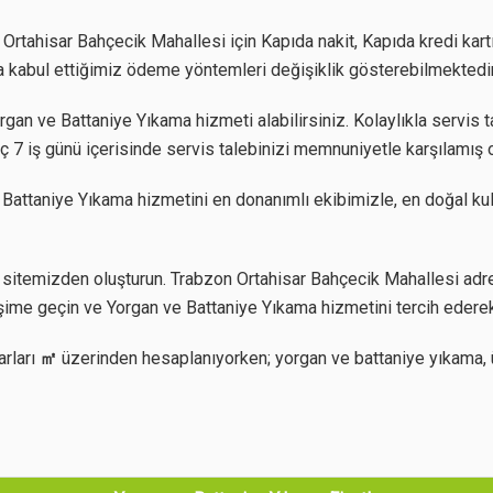
Ortahisar Bahçecik Mahallesi için Kapıda nakit, Kapıda kredi kart
rda kabul ettiğimiz ödeme yöntemleri değişiklik gösterebilmektedir
an ve Battaniye Yıkama hizmeti alabilirsiniz. Kolaylıkla servis ta
ç 7 iş günü içerisinde servis talebinizi memnuniyetle karşılamış 
 Battaniye Yıkama hizmetini en donanımlı ekibimizle, en doğal ku
sitemizden oluşturun. Trabzon Ortahisar Bahçecik Mahallesi adre
işime geçin ve Yorgan ve Battaniye Yıkama hizmetini tercih ederek
arları
㎡
üzerinden hesaplanıyorken; yorgan ve battaniye yıkama, 