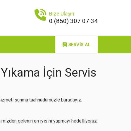
Bize Ulaşın
0 (850) 307 07 34
SERVIS AL
Yıkama İçin Servis
i hizmeti sunma taahhüdümüzle buradayız.
mizden gelenin en iyisini yapmayı hedefliyoruz.