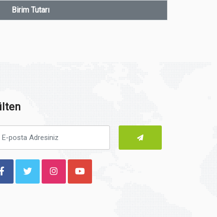
Birim Tutarı
lten