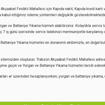
kçaabat Fındıklı Mahallesi için Kapıda nakit, Kapıda kredi kartı 
rda kabul ettiğimiz ödeme yöntemleri değişiklik gösterebilmektedir
an ve Battaniye Yıkama hizmeti alabilirsiniz. Kolaylıkla servis ta
ç 7 iş günü içerisinde servis talebinizi memnuniyetle karşılamış 
 Battaniye Yıkama hizmetini en donanımlı ekibimizle, en doğal ku
sitemizden oluşturun. Trabzon Akçaabat Fındıklı Mahallesi adres
işime geçin ve Yorgan ve Battaniye Yıkama hizmetini tercih ederek
arları
㎡
üzerinden hesaplanıyorken; yorgan ve battaniye yıkama, 