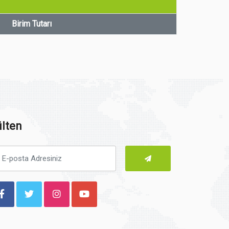
Birim Tutarı
lten