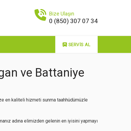
Bize Ulaşın
0 (850) 307 07 34
SERVIS AL
gan ve Battaniye
ize en kaliteli hizmeti sunma taahhüdümüzle
anız adına elimizden gelenin en iyisini yapmayı