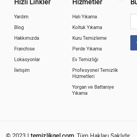
Hızlı Linkler
Hizmetler
Bü
Yardım
Halı Yıkama
Blog
Koltuk Yıkama
Hakkımızda
Kuru Temizleme
Franchise
Perde Yıkama
Lokasyonlar
Ev Temizliği
İletişim
Profesyonel Temizlik
Hizmetleri
Yorgan ve Battaniye
Yıkama
© 2023 |
temizlikgel.com
, Tüm Hakları Saklıdır.