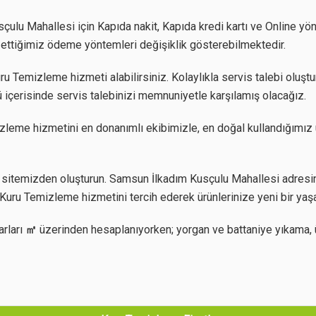
lu Mahallesi için Kapıda nakit, Kapıda kredi kartı ve Online yön
ul ettiğimiz ödeme yöntemleri değişiklik gösterebilmektedir.
 Temizleme hizmeti alabilirsiniz. Kolaylıkla servis talebi oluştur
 içerisinde servis talebinizi memnuniyetle karşılamış olacağız.
zleme hizmetini en donanımlı ekibimizle, en doğal kullandığımız 
sitemizden oluşturun. Samsun İlkadım Kusçulu Mahallesi adresind
Kuru Temizleme hizmetini tercih ederek ürünlerinize yeni bir yaş
arları
㎡
üzerinden hesaplanıyorken; yorgan ve battaniye yıkama, 