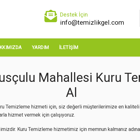
Destek İçin
info@temizlikgel.com
KKIMIZDA
YARDIM
İLETIŞIM
sçulu Mahallesi Kuru Tem
Al
 Temizleme hizmeti için, siz değerli müşterilerimize en kalite
arla hizmet vermek için çalışıyoruz.
imizdir. Kuru Temizleme hizmetimiz için memnun kalmanız adına 