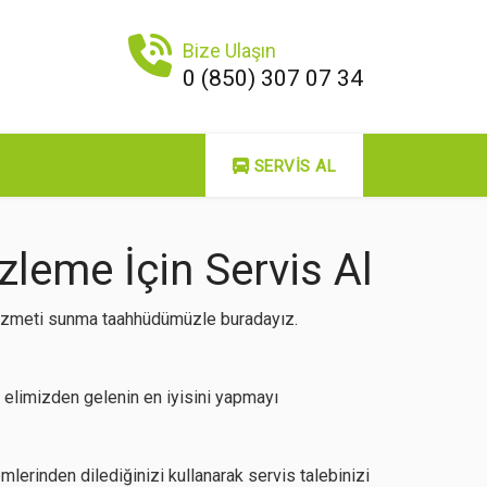
Bize Ulaşın
0 (850) 307 07 34
SERVIS AL
leme İçin Servis Al
 hizmeti sunma taahhüdümüzle buradayız.
elimizden gelenin en iyisini yapmayı
lerinden dilediğinizi kullanarak servis talebinizi