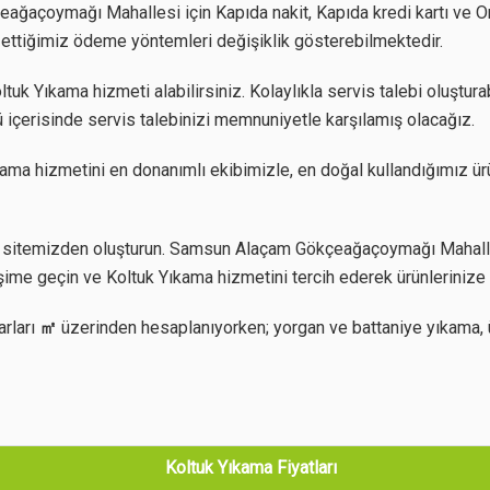
ğaçoymağı Mahallesi için Kapıda nakit, Kapıda kredi kartı ve Onl
ul ettiğimiz ödeme yöntemleri değişiklik gösterebilmektedir.
uk Yıkama hizmeti alabilirsiniz. Kolaylıkla servis talebi oluşturab
 içerisinde servis talebinizi memnuniyetle karşılamış olacağız.
ama hizmetini en donanımlı ekibimizle, en doğal kullandığımız ür
b sitemizden oluşturun. Samsun Alaçam Gökçeağaçoymağı Mahalles
işime geçin ve Koltuk Yıkama hizmetini tercih ederek ürünlerinize 
arları
㎡
üzerinden hesaplanıyorken; yorgan ve battaniye yıkama, 
Koltuk Yıkama Fiyatları