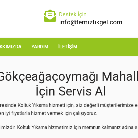
Destek İçin
info@temizlikgel.com
KKIMIZDA
YARDIM
İLETIŞIM
ökçeağaçoymağı Mahalle
İçin Servis Al
nde Koltuk Yıkama hizmeti için, siz değerli müşterilerimize e
 iyi fiyatlarla hizmet vermek için çalışıyoruz.
mizdir. Koltuk Yıkama hizmetimiz için memnun kalmanız adına el