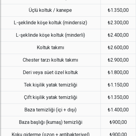
Üçlü koltuk / kanepe
₺1.350,00
L-şeklinde köşe koltuk (mindersiz)
₺2.300,00
L-şeklinde köşe koltuk (minderli)
₺2.400,00
Koltuk takımı
₺2.600,00
Chester tarzı koltuk takımı
₺2.900,00
Deri veya süet özel koltuk
₺1.800,00
Tek kişilik yatak temizliği
₺1.150,00
Çift kişilik yatak temizliği
₺1.350,00
Baza temizliği (içi + dışı)
₺1.400,00
Baza başlığı (kumaş) temizliği
₺900,00
Koku giderme (ozon + antibakteriyel)
₺900,00