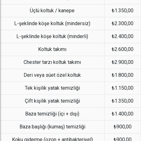
Üçlü koltuk / kanepe
₺1.350,00
L-şeklinde köşe koltuk (mindersiz)
₺2.300,00
L-şeklinde köşe koltuk (minderli)
₺2.400,00
Koltuk takımı
₺2.600,00
Chester tarzı koltuk takımı
₺2.900,00
Deri veya süet özel koltuk
₺1.800,00
Tek kişilik yatak temizliği
₺1.150,00
Çift kişilik yatak temizliği
₺1.350,00
Baza temizliği (içi + dışı)
₺1.400,00
Baza başlığı (kumaş) temizliği
₺900,00
Koku giderme (ozon + antibakteriyel)
₺900,00