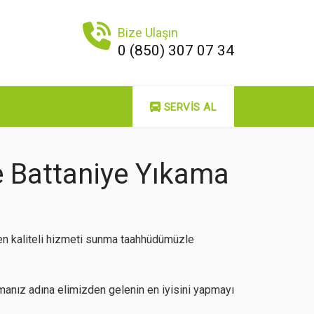
Bize Ulaşın
0 (850) 307 07 34
SERVIS AL
e Battaniye Yıkama
 en kaliteli hizmeti sunma taahhüdümüzle
anız adına elimizden gelenin en iyisini yapmayı