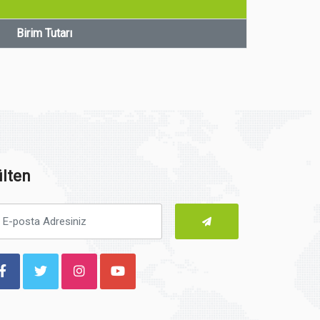
Birim Tutarı
lten