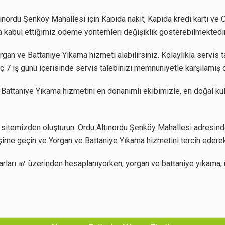
ınordu Şenköy Mahallesi için Kapıda nakit, Kapıda kredi kartı ve O
rda kabul ettiğimiz ödeme yöntemleri değişiklik gösterebilmektedir
an ve Battaniye Yıkama hizmeti alabilirsiniz. Kolaylıkla servis ta
ç 7 iş günü içerisinde servis talebinizi memnuniyetle karşılamış 
 Battaniye Yıkama hizmetini en donanımlı ekibimizle, en doğal ku
sitemizden oluşturun. Ordu Altınordu Şenköy Mahallesi adresinde
işime geçin ve Yorgan ve Battaniye Yıkama hizmetini tercih ederek
arları
㎡
üzerinden hesaplanıyorken; yorgan ve battaniye yıkama, 