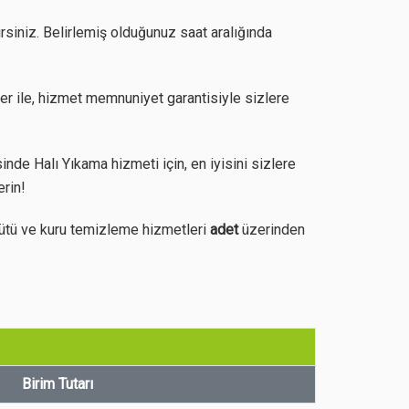
irsiniz. Belirlemiş olduğunuz saat aralığında
er ile, hizmet memnuniyet garantisiyle sizlere
de Halı Yıkama hizmeti için, en iyisini sizlere
erin!
ütü ve kuru temizleme hizmetleri
adet
üzerinden
Birim Tutarı