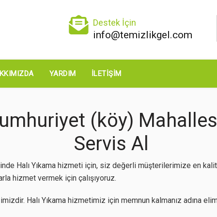
Destek İçin
info@temizlikgel.com
KKIMIZDA
YARDIM
İLETIŞIM
umhuriyet (köy) Mahallesi
Servis Al
nde Halı Yıkama hizmeti için, siz değerli müşterilerimize en kal
arla hizmet vermek için çalışıyoruz.
mizdir. Halı Yıkama hizmetimiz için memnun kalmanız adına elimi