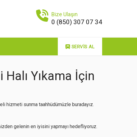
Bize Ulaşın
0 (850) 307 07 34
SERVIS AL
 Halı Yıkama İçin
iteli hizmeti sunma taahhüdümüzle buradayız.
zden gelenin en iyisini yapmayı hedefliyoruz.