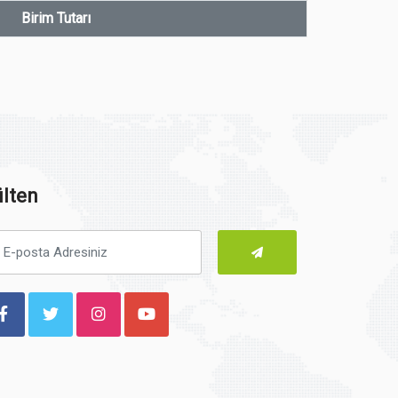
Birim Tutarı
lten