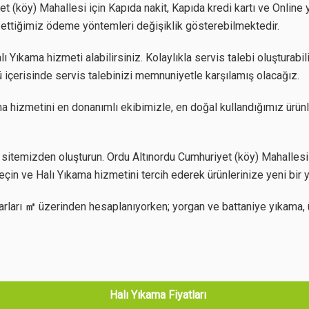
t (köy) Mahallesi için Kapıda nakit, Kapıda kredi kartı ve Online 
ul ettiğimiz ödeme yöntemleri değişiklik gösterebilmektedir.
 Yıkama hizmeti alabilirsiniz. Kolaylıkla servis talebi oluşturabil
 içerisinde servis talebinizi memnuniyetle karşılamış olacağız.
a hizmetini en donanımlı ekibimizle, en doğal kullandığımız ürünl
itemizden oluşturun. Ordu Altınordu Cumhuriyet (köy) Mahallesi a
eçin ve Halı Yıkama hizmetini tercih ederek ürünlerinize yeni bir 
arları
㎡
üzerinden hesaplanıyorken; yorgan ve battaniye yıkama, 
Halı Yıkama Fiyatları