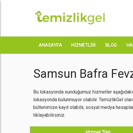
ANASAYFA
HIZMETLER
BLOG
HA
Samsun Bafra Fev
Bu lokasyonda sunduğumuz hizmetler aşağıdaki gi
lokasyonda bulunmuyor olabilir. TemizlikGel ola
bültenimize kayıt olabilir, sosyal medya hesapları
tıklayabilirsiniz.
Hizmet Türü