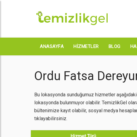
ANASAYFA
HIZMETLER
BLOG
HA
Ordu Fatsa Dereyu
Bu lokasyonda sunduğumuz hizmetler aşağıdaki gi
lokasyonda bulunmuyor olabilir. TemizlikGel ola
bültenimize kayıt olabilir, sosyal medya hesapları
tıklayabilirsiniz.
Hizmet Türü